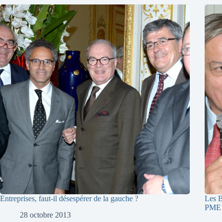
Entreprises, faut-il désespérer de la gauche ?
Les B
PME
28 octobre 2013