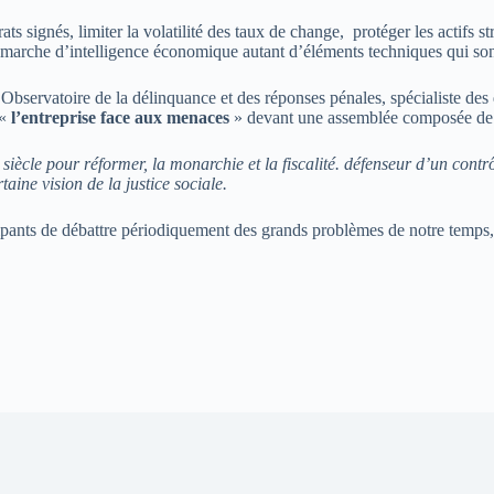
ats signés, limiter la volatilité des taux de change, protéger les actifs st
 démarche d’intelligence économique autant d’éléments techniques qui so
servatoire de la délinquance et des réponses pénales, spécialiste des q
«
l’entreprise face aux menaces
» devant une assemblée composée de r
ècle pour réformer, la monarchie et la fiscalité. défenseur d’un contrôl
taine vision de la justice sociale.
pants de débattre périodiquement des grands problèmes de notre temps, de