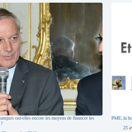
anques ont-elles encore les moyens de financer les
PME, la bo
 ?
25 a