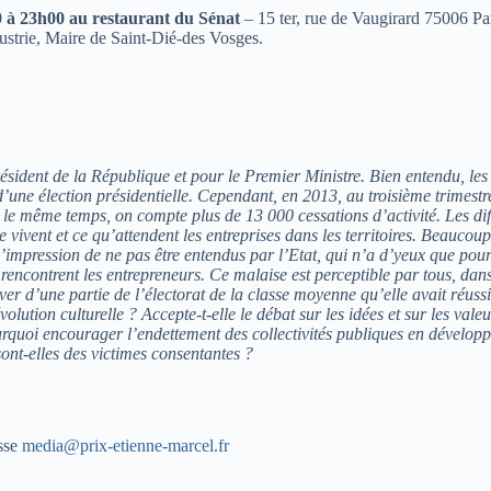
0 à 23h00 au restaurant du Sénat
– 15 ter, rue de Vaugirard 75006 Par
dustrie, Maire de Saint-Dié-des Vosges.
ésident de la République et pour le Premier Ministre. Bien entendu, les
 d’une élection présidentielle. Cependant, en 2013, au troisième trimes
s le même temps, on compte plus de 13 000 cessations d’activité. Les di
 vivent et ce qu’attendent les entreprises dans les territoires. Beauco
impression de ne pas être entendus par l’Etat, qui n’a d’yeux que pour 
rencontrent les entrepreneurs. Ce malaise est perceptible par tous, dans 
ver d’une partie de l’électorat de la classe moyenne qu’elle avait réuss
volution culturelle ? Accepte-t-elle le débat sur les idées et sur les val
uoi encourager l’endettement des collectivités publiques en développan
ont-elles des victimes consentantes ?
esse
media@prix-etienne-marcel.fr