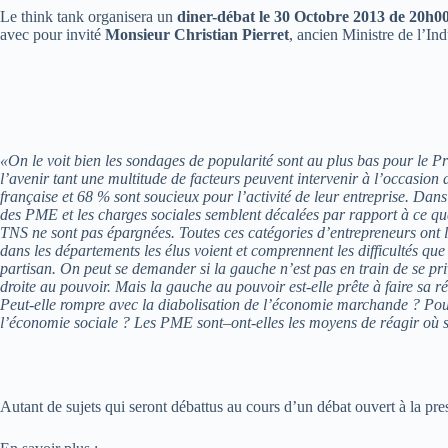
Le think tank organisera un
diner-débat le 30 Octobre 2013 de 20h0
avec pour invité
Monsieur Christian Pierret
, ancien Ministre de l’In
«On le voit bien les sondages de popularité sont au plus bas pour le Pr
l’avenir tant une multitude de facteurs peuvent intervenir à l’occasion
française et 68 % sont soucieux pour l’activité de leur entreprise. Dan
des PME et les charges sociales semblent décalées par rapport à ce que
TNS ne sont pas épargnées. Toutes ces catégories d’entrepreneurs ont l’
dans les départements les élus voient et comprennent les difficultés que 
partisan. On peut se demander si la gauche n’est pas en train de se pri
droite au pouvoir. Mais la gauche au pouvoir est-elle prête à faire sa ré
Peut-elle rompre avec la diabolisation de l’économie marchande ? Pourq
l’économie sociale ? Les PME sont–ont-elles les moyens de réagir où s
Autant de sujets qui seront débattus au cours d’un débat ouvert à la pr